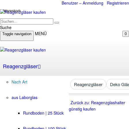
Benutzer – Anmeldung
Registrieren
Warenkorb
Suche
MENÜ
Toggle navigation
0
Reagenzgläser
Nach Art
Reagenzgläser
Deko Glä
aus Laborglas
Zurück zu: Reagenzglashalter
günstig kaufen
Rundboden | 25 Stück
Rundboden | 100 Stück