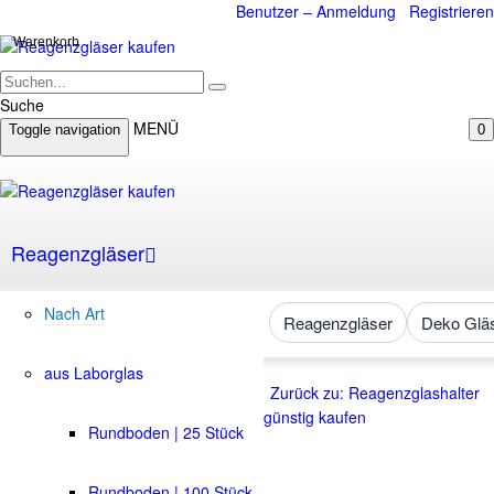
Benutzer – Anmeldung
Registrieren
Warenkorb
Suche
MENÜ
Toggle navigation
0
Reagenzgläser
Nach Art
Reagenzgläser
Deko Glä
aus Laborglas
Zurück zu: Reagenzglashalter
günstig kaufen
Rundboden | 25 Stück
Rundboden | 100 Stück