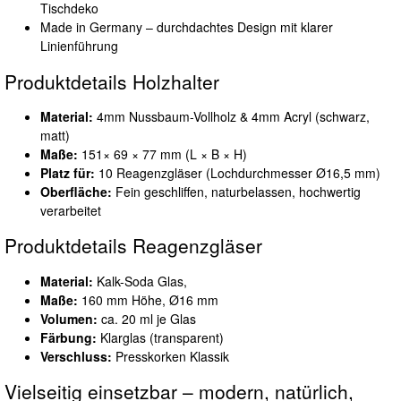
Tischdeko
Made in Germany – durchdachtes Design mit klarer
Linienführung
Produktdetails Holzhalter
Material:
4mm Nussbaum-Vollholz & 4mm Acryl (schwarz,
matt)
Maße:
151× 69 × 77 mm (L × B × H)
Platz für:
10 Reagenzgläser (Lochdurchmesser Ø16,5 mm)
Oberfläche:
Fein geschliffen, naturbelassen, hochwertig
verarbeitet
Produktdetails Reagenzgläser
Material:
Kalk-Soda Glas,
Maße:
160 mm Höhe, Ø16 mm
Volumen:
ca. 20 ml je Glas
Färbung:
Klarglas (transparent)
Verschluss:
Presskorken Klassik
Vielseitig einsetzbar – modern, natürlich,