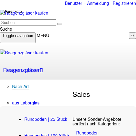
Benutzer – Anmeldung
Registrieren
Warenkorb
Suche
MENÜ
Toggle navigation
0
Reagenzgläser
Nach Art
Sales
aus Laborglas
Unsere Sonder-Angebote
Rundboden | 25 Stück
sortiert nach Kategorien:
Rundboden
Rundboden | 100 Stück