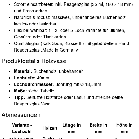
Sofort einsatzbereit: inkl. Reagenzglas (35 ml, 180 × 18 mm)
und Presskorken
Natürlich & robust: massives, unbehandeltes Buchenholz –
lackier- oder lasierbar
Flexibel wählbar: 1-, 2- oder 5-Loch-Variante für Blumen,
Gewürze oder Tischkarten
Qualitätsglas (Kalk-Soda, Klasse III) mit gebördeltem Rand –
Reagenzglas „Made in Germany“
Produktdetails Holzvase
Material:
Buchenholz, unbehandelt
Lochtiefe:
40mm
Lochdurchmesser:
Bohrung mit Ø 18,5mm
Maße:
siehe Tabelle
Tipp:
Benutze Holzfarbe oder Lasur und streiche deine
Reagenzglas Vase.
Abmessungen
Variante
-
L
änge in
B
reite in
H
öhe in
Holzart
Lochzahl
mm
mm
mm