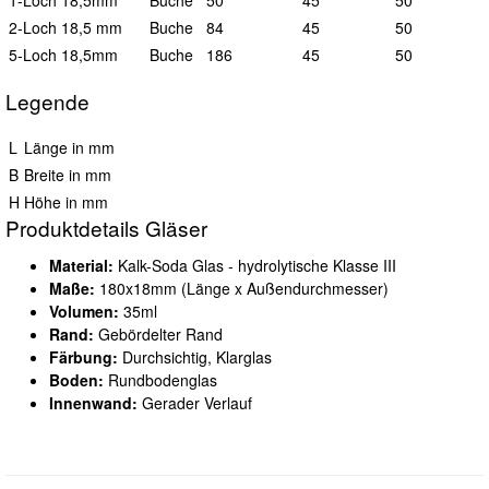
1-Loch 18,5mm
Buche
50
45
50
2-Loch 18,5 mm
Buche
84
45
50
5-Loch 18,5mm
Buche
186
45
50
Legende
L
Länge in mm
B
Breite in mm
H
Höhe in mm
Produktdetails Gläser
Material:
Kalk-Soda Glas - hydrolytische Klasse III
Maße:
180x18mm (Länge x Außendurchmesser)
Volumen:
35ml
Rand:
Gebördelter Rand
Färbung:
Durchsichtig, Klarglas
Boden:
Rundbodenglas
Innenwand:
Gerader Verlauf