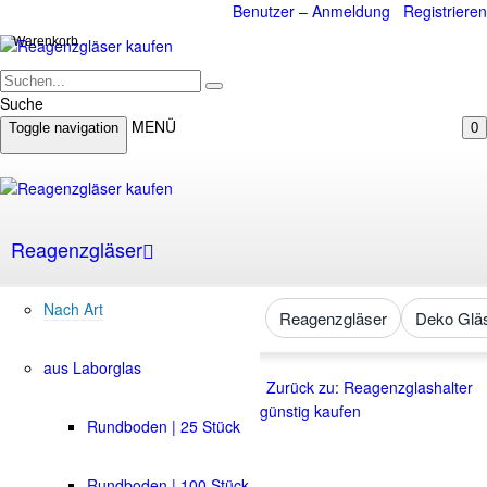
Benutzer – Anmeldung
Registrieren
Warenkorb
Suche
MENÜ
Toggle navigation
0
Reagenzgläser
Nach Art
Reagenzgläser
Deko Glä
aus Laborglas
Zurück zu: Reagenzglashalter
günstig kaufen
Rundboden | 25 Stück
Rundboden | 100 Stück