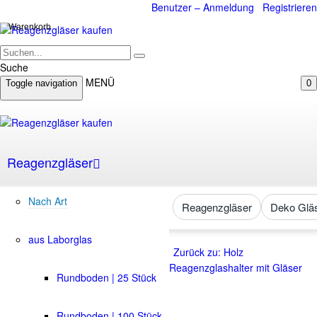
Benutzer – Anmeldung
Registrieren
Warenkorb
Suche
MENÜ
Toggle navigation
0
Reagenzgläser
Nach Art
Reagenzgläser
Deko Glä
aus Laborglas
Zurück zu: Holz
Reagenzglashalter mit Gläser
Rundboden | 25 Stück
Rundboden | 100 Stück