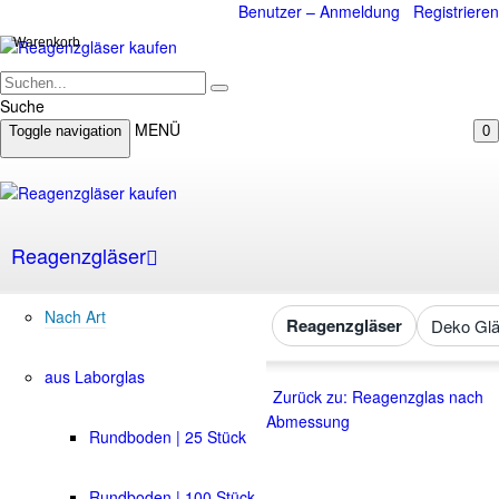
Benutzer – Anmeldung
Registrieren
Warenkorb
Suche
MENÜ
Toggle navigation
0
Reagenzgläser
Nach Art
Reagenzgläser
Deko Glä
aus Laborglas
Zurück zu: Reagenzglas nach
Abmessung
Rundboden | 25 Stück
Rundboden | 100 Stück