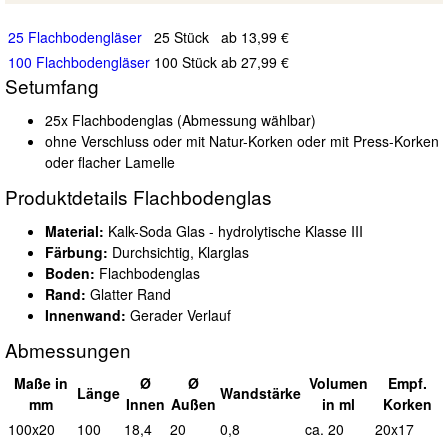
25 Flachbodengläser
25 Stück
ab 13,99 €
100 Flachbodengläser
100 Stück
ab 27,99 €
Setumfang
25x Flachbodenglas (Abmessung wählbar)
ohne Verschluss oder mit Natur-Korken oder mit Press-Korken
oder flacher Lamelle
Produktdetails Flachbodenglas
Material:
Kalk-Soda Glas - hydrolytische Klasse III
Färbung:
Durchsichtig, Klarglas
Boden:
Flachbodenglas
Rand:
Glatter Rand
Innenwand:
Gerader Verlauf
Abmessungen
Maße in
Ø
Ø
Vol
umen
Empf.
L
änge
Wand
stärke
mm
I
nnen
A
ußen
in ml
Korken
100x20
100
18,4
20
0,8
ca. 20
20x17