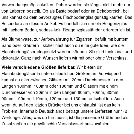
Verwendungsmöglichkeiten. Daher werden sie längst nicht mehr nur
von Laboren bestellt. Ob als Bastelbedarf oder im Dekobereich, bei
uns kannst du dein bevorzugtes Flachbodenglas günstig kaufen. Das
Besondere an diesem Artikel: Es handelt sich um ein Reagenzglas
mit flachem Boden, sodass kein Reagenzglasständer erforderlich ist.
Als Blumenvase, zur Aufbewahrung für Zigarren, befüllt mit buntem
Sand oder Kräutern - sicher hast auch du eine gute Idee, wie die
Flachbodengläser eingesetzt werden können. Sie sind funktional und
dekorativ. Ganz nach Wunsch liefern wir mit oder ohne Verschluss.
Viele verschiedene Größen lieferbar.
Wir bieten dir
Flachbodengläser in unterschiedlichen Größen an. Vorwiegend
kannst du dich zwischen Gläsern mit 20mm Durchmesser in den
Längen 100mm, 160mm oder 180mm und Gläsern mit einem
Durchmesser von 30mm in den Längen 60mm, 70mm, 80mm,
90mm, 100mm, 110mm, 120mm und 130mm entscheiden. Auch
wenn du auf den letzten Drücker bei uns einkaufst, ist das kein
Problem: Innerhalb Deutschlands beträgt unsere Lieferzeit nur 1-2
Werktage. Alles, was du tun musst, ist die passende Größe und als
Zusatzoption die gewünschte Verschlussart auszuwählen.