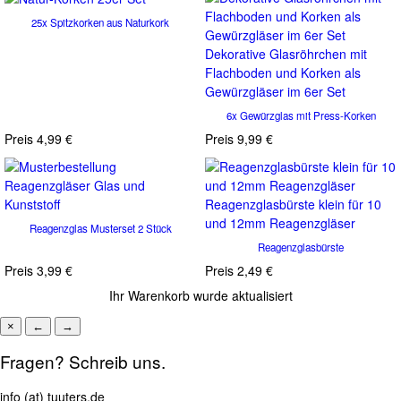
25x Spitzkorken aus Naturkork
Dekorative Glasröhrchen mit
Flachboden und Korken als
Gewürzgläser im 6er Set
6x Gewürzglas mit Press-Korken
Preis
4,99 €
Preis
9,99 €
Reagenzglasbürste klein für 10
und 12mm Reagenzgläser
Reagenzglas Musterset 2 Stück
Reagenzglasbürste
Preis
3,99 €
Preis
2,49 €
Ihr Warenkorb wurde aktualisiert
×
←
→
Fragen? Schreib uns.
info (at) tuuters.de