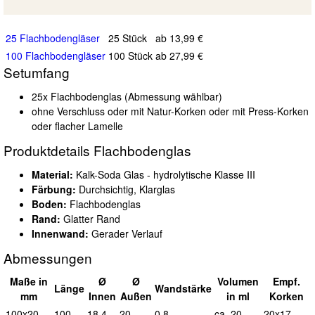
25 Flachbodengläser
25 Stück
ab 13,99 €
100 Flachbodengläser
100 Stück
ab 27,99 €
Setumfang
25x Flachbodenglas (Abmessung wählbar)
ohne Verschluss oder mit Natur-Korken oder mit Press-Korken
oder flacher Lamelle
Produktdetails Flachbodenglas
Material:
Kalk-Soda Glas - hydrolytische Klasse III
Färbung:
Durchsichtig, Klarglas
Boden:
Flachbodenglas
Rand:
Glatter Rand
Innenwand:
Gerader Verlauf
Abmessungen
Maße in
Ø
Ø
Vol
umen
Empf.
L
änge
Wand
stärke
mm
I
nnen
A
ußen
in ml
Korken
100x20
100
18,4
20
0,8
ca. 20
20x17