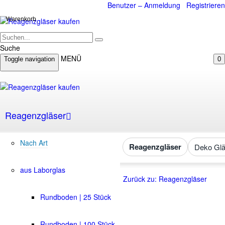
Benutzer – Anmeldung
Registrieren
Warenkorb
Suche
MENÜ
Toggle navigation
0
Reagenzgläser
Nach Art
Reagenzgläser
Deko Glä
aus Laborglas
Zurück zu: Reagenzgläser
Rundboden | 25 Stück
Rundboden | 100 Stück