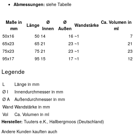
Abmessungen:
siehe Tabelle
Maße in
Ø
Ø
Ca.
Vol
umen in
L
änge
Wand
stärke
mm
I
nnen
A
ußen
ml
50x16
50
14
16
~1
7
65x23
65
21
23
~1
21
75x23
75
21
23
~1
23
95x17
95
15
17
~1
12
Legende
L
Länge in mm
Ø I
Innendurchmesser in mm
Ø A
Außendurchmesser in mm
Wand
Wandstärke in mm
Vol
Ca. Volumen in ml
Hersteller:
Tuuters e.K., Hallbergmoos (Deutschland)
Andere Kunden kauften auch