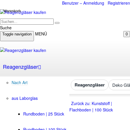
Benutzer – Anmeldung
Registrieren
Warenkorb
Suche
MENÜ
Toggle navigation
0
Reagenzgläser
Nach Art
Reagenzgläser
Deko Glä
aus Laborglas
Zurück zu: Kunststoff |
Flachboden | 100 Stück
Rundboden | 25 Stück
Rundboden | 100 Stück