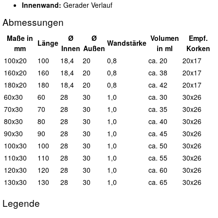
Innenwand:
Gerader Verlauf
Abmessungen
Maße in
Ø
Ø
Vol
umen
Empf.
L
änge
Wand
stärke
mm
I
nnen
A
ußen
in ml
Korken
100x20
100
18,4
20
0,8
ca. 20
20x17
160x20
160
18,4
20
0,8
ca. 38
20x17
180x20
180
18,4
20
0,8
ca. 42
20x17
60x30
60
28
30
1,0
ca. 30
30x26
70x30
70
28
30
1,0
ca. 35
30x26
80x30
80
28
30
1,0
ca. 40
30x26
90x30
90
28
30
1,0
ca. 45
30x26
100x30
100
28
30
1,0
ca. 50
30x26
110x30
110
28
30
1,0
ca. 55
30x26
120x30
120
28
30
1,0
ca. 60
30x26
130x30
130
28
30
1,0
ca. 65
30x26
Legende