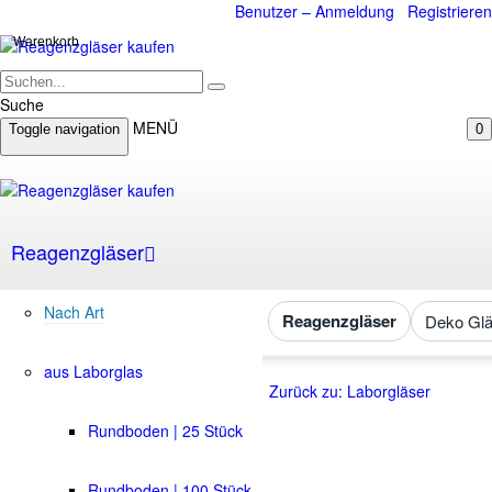
Benutzer – Anmeldung
Registrieren
Warenkorb
Suche
MENÜ
Toggle navigation
0
Reagenzgläser
Nach Art
Reagenzgläser
Deko Glä
aus Laborglas
Zurück zu: Laborgläser
Rundboden | 25 Stück
Rundboden | 100 Stück