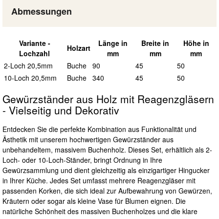
Abmessungen
Variante
-
L
änge in
B
reite in
H
öhe in
Holzart
Lochzahl
mm
mm
mm
2-Loch 20,5mm
Buche
90
45
50
10-Loch 20,5mm
Buche
340
45
50
Gewürzständer aus Holz mit Reagenzgläsern
- Vielseitig und Dekorativ
Entdecken Sie die perfekte Kombination aus Funktionalität und
Ästhetik mit unserem hochwertigen Gewürzständer aus
unbehandeltem, massivem Buchenholz. Dieses Set, erhältlich als 2-
Loch- oder 10-Loch-Ständer, bringt Ordnung in Ihre
Gewürzsammlung und dient gleichzeitig als einzigartiger Hingucker
in Ihrer Küche. Jedes Set umfasst mehrere Reagenzgläser mit
passenden Korken, die sich ideal zur Aufbewahrung von Gewürzen,
Kräutern oder sogar als kleine Vase für Blumen eignen. Die
natürliche Schönheit des massiven Buchenholzes und die klare