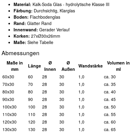
Material:
Kalk-Soda Glas - hydrolytische Klasse III
Färbung:
Durchsichtig, Klarglas
Boden:
Flachbodenglas
Rand:
Glatter Rand
Innenwand:
Gerader Verlauf
Korken:
27xØ30x26mm
Maße:
Siehe Tabelle
Abmessungen
Maße in
Ø
Ø
Vol
umen in
L
änge
Wand
stärke
mm
I
nnen
A
ußen
ml
60x30
60
28
30
1,0
ca. 30
70x30
70
28
30
1,0
ca. 35
80x30
80
28
30
1,0
ca. 40
90x30
90
28
30
1,0
ca. 45
100x30
100
28
30
1,0
ca. 50
110x30
110
28
30
1,0
ca. 55
120x30
120
28
30
1,0
ca. 60
130x30
130
28
30
1,0
ca. 65