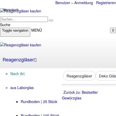
Benutzer – Anmeldung
Registrieren
Warenkorb
Suche
MENÜ
Toggle navigation
0
Reagenzgläser
Nach Art
Reagenzgläser
Deko Glä
aus Laborglas
Zurück zu: Bestseller
Gewürzglas
Rundboden | 25 Stück
Rundboden | 100 Stück