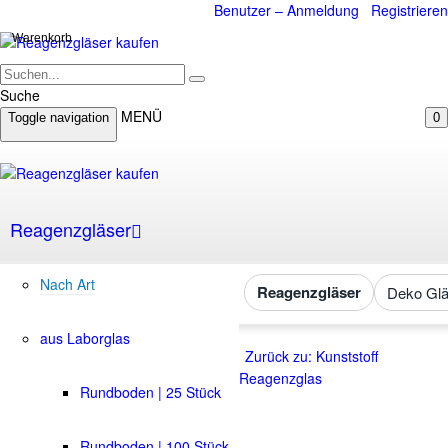
Benutzer – Anmeldung
Registrieren
Warenkorb
Suche
MENÜ
Toggle navigation
0
Reagenzgläser
Nach Art
Reagenzgläser
Deko Glä
aus Laborglas
Zurück zu: Kunststoff
Reagenzglas
Rundboden | 25 Stück
Rundboden | 100 Stück