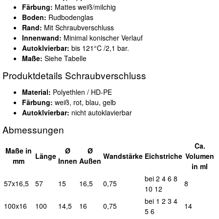
Färbung:
Mattes weiß/milchig
Boden:
Rudbodenglas
Rand:
Mit Schraubverschluss
Innenwand:
Minimal konischer Verlauf
Autoklvierbar:
bis 121°C /2,1 bar.
Maße:
Siehe Tabelle
Produktdetails Schraubverschluss
Material:
Polyethlen / HD-PE
Färbung:
weiß, rot, blau, gelb
Autoklvierbar:
nicht autoklavierbar
Abmessungen
Ca.
Maße in
Ø
Ø
L
änge
Wand
stärke
Eichstriche
Vol
umen
mm
I
nnen
A
ußen
in ml
bei 2 4 6 8
57x16,5
57
15
16,5
0,75
8
10 12
bei 1 2 3 4
100x16
100
14,5
16
0,75
14
5 6