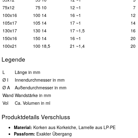
75x12
75
10
12
~1
7
100x16
100
14
16
~1
12
105x17
105
14
17
~1
14
130x17
130
14
17
~1,5
16
150x16
150
14
16
~1
20
100x21
100
18,5
21
~1,4
20
Legende
L
Länge in mm
Ø I
Innendurchmesser in mm
Ø A
Außendurchmesser in mm
Wand
Wandstärke in mm
Vol
Ca. Volumen in ml
Produktdetails Verschluss
Material:
Korken aus Korkeiche, Lamelle aus LP-PE
Passform:
Exakter Übergang