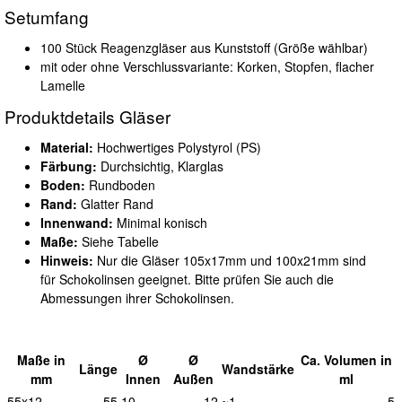
Setumfang
100 Stück Reagenzgläser aus Kunststoff (Größe wählbar)
mit oder ohne Verschlussvariante: Korken, Stopfen, flacher
Lamelle
Produktdetails Gläser
Material:
Hochwertiges Polystyrol (PS)
Färbung:
Durchsichtig, Klarglas
Boden:
Rundboden
Rand:
Glatter Rand
Innenwand:
Minimal konisch
Maße:
Siehe Tabelle
Hinweis:
Nur die Gläser 105x17mm und 100x21mm sind
für Schokolinsen geeignet. Bitte prüfen Sie auch die
Abmessungen ihrer Schokolinsen.
Maße in
Ø
Ø
Ca.
Vol
umen in
L
änge
Wand
stärke
mm
I
nnen
A
ußen
ml
55x12
55
10
12
~1
5