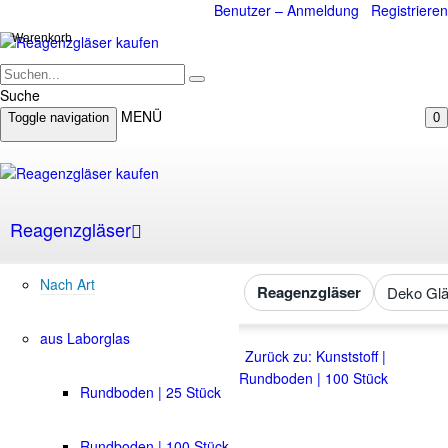
Benutzer – Anmeldung
Registrieren
Warenkorb
Suche
MENÜ
Toggle navigation
0
Reagenzgläser
Nach Art
Reagenzgläser
Deko Glä
aus Laborglas
Zurück zu: Kunststoff |
Rundboden | 100 Stück
Rundboden | 25 Stück
Rundboden | 100 Stück