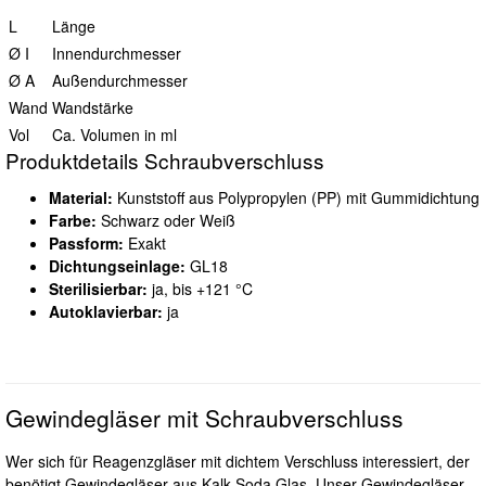
L
Länge
Ø I
Innendurchmesser
Ø A
Außendurchmesser
Wand
Wandstärke
Vol
Ca. Volumen in ml
Produktdetails Schraubverschluss
Material:
Kunststoff aus Polypropylen (PP) mit Gummidichtung
Farbe:
Schwarz oder Weiß
Passform:
Exakt
Dichtungseinlage:
GL18
Sterilisierbar:
ja, bis +121 °C
Autoklavierbar:
ja
Gewindegläser mit Schraubverschluss
Wer sich für Reagenzgläser mit dichtem Verschluss interessiert, der
benötigt Gewindegläser aus Kalk-Soda Glas. Unser Gewindegläser-