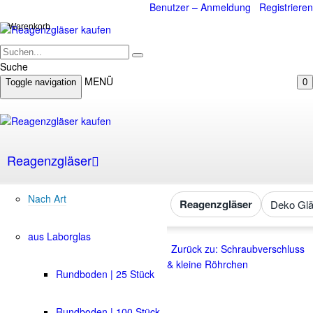
Benutzer – Anmeldung
Registrieren
Warenkorb
Suche
MENÜ
Toggle navigation
0
Reagenzgläser
Nach Art
Reagenzgläser
Deko Glä
aus Laborglas
Zurück zu: Schraubverschluss
& kleine Röhrchen
Rundboden | 25 Stück
Rundboden | 100 Stück