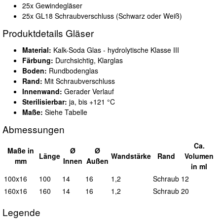
25x Gewindegläser
25x GL18 Schraubverschluss (Schwarz oder Weiß)
Produktdetails Gläser
Material:
Kalk-Soda Glas - hydrolytische Klasse III
Färbung:
Durchsichtig, Klarglas
Boden:
Rundbodenglas
Rand:
Mit Schraubverschluss
Innenwand:
Gerader Verlauf
Sterilisierbar:
ja, bis +121 °C
Maße:
Siehe Tabelle
Abmessungen
Ca.
Maße in
Ø
Ø
L
änge
Wand
stärke
Rand
Vol
umen
mm
I
nnen
A
ußen
in ml
100x16
100
14
16
1,2
Schraub
12
160x16
160
14
16
1,2
Schraub
20
Legende