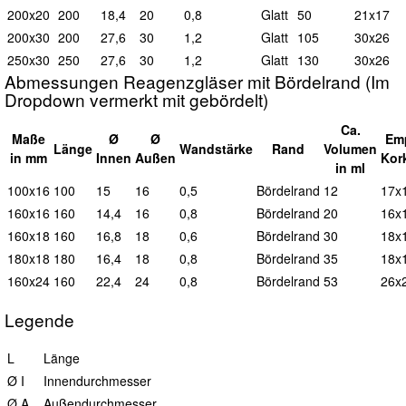
200x20
200
18,4
20
0,8
G
latt
50
21x17
200x30
200
27,6
30
1,2
G
latt
105
30x26
250x30
250
27,6
30
1,2
G
latt
130
30x26
Abmessungen Reagenzgläser mit Bördelrand (Im
Dropdown vermerkt mit gebördelt)
Ca.
Maße
Ø
Ø
Em
L
änge
Wand
stärke
Rand
Vol
umen
in mm
I
nnen
A
ußen
Kor
in ml
100x16
100
15
16
0,5
B
ördelrand
12
17x
160x16
160
14,4
16
0,8
B
ördelrand
20
16x
160x18
160
16,8
18
0,6
B
ördelrand
30
18x
180x18
180
16,4
18
0,8
B
ördelrand
35
18x
160x24
160
22,4
24
0,8
B
ördelrand
53
26x
Legende
L
Länge
Ø I
Innendurchmesser
Ø A
Außendurchmesser