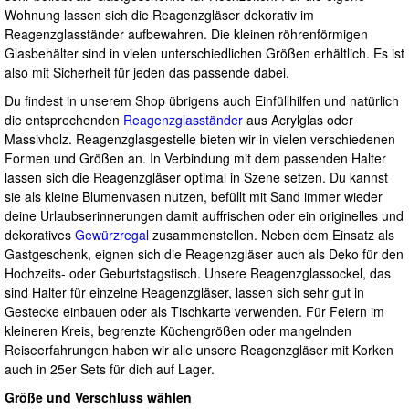
Wohnung lassen sich die Reagenzgläser dekorativ im
Reagenzglasständer aufbewahren. Die kleinen röhrenförmigen
Glasbehälter sind in vielen unterschiedlichen Größen erhältlich. Es ist
also mit Sicherheit für jeden das passende dabei.
Du findest in unserem Shop übrigens auch Einfüllhilfen und natürlich
die entsprechenden
Reagenzglasständer
aus Acrylglas oder
Massivholz. Reagenzglasgestelle bieten wir in vielen verschiedenen
Formen und Größen an. In Verbindung mit dem passenden Halter
lassen sich die Reagenzgläser optimal in Szene setzen. Du kannst
sie als kleine Blumenvasen nutzen, befüllt mit Sand immer wieder
deine Urlaubserinnerungen damit auffrischen oder ein originelles und
dekoratives
Gewürzregal
zusammenstellen. Neben dem Einsatz als
Gastgeschenk, eignen sich die Reagenzgläser auch als Deko für den
Hochzeits- oder Geburtstagstisch. Unsere Reagenzglassockel, das
sind Halter für einzelne Reagenzgläser, lassen sich sehr gut in
Gestecke einbauen oder als Tischkarte verwenden. Für Feiern im
kleineren Kreis, begrenzte Küchengrößen oder mangelnden
Reiseerfahrungen haben wir alle unsere Reagenzgläser mit Korken
auch in 25er Sets für dich auf Lager.
Größe und Verschluss wählen