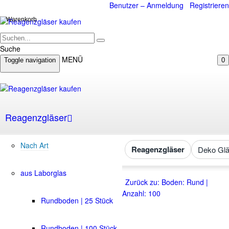
Benutzer – Anmeldung
Registrieren
Warenkorb
Suche
MENÜ
Toggle navigation
0
Reagenzgläser
Nach Art
Reagenzgläser
Deko Glä
aus Laborglas
Zurück zu: Boden: Rund |
Anzahl: 100
Rundboden | 25 Stück
Rundboden | 100 Stück