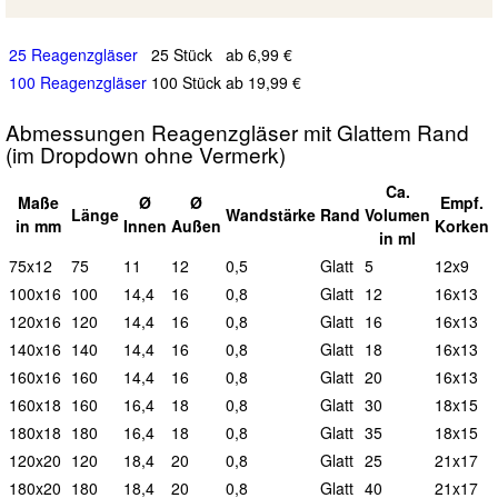
25 Reagenzgläser
25 Stück
ab 6,99 €
100 Reagenzgläser
100 Stück
ab 19,99 €
Abmessungen Reagenzgläser mit Glattem Rand
(im Dropdown ohne Vermerk)
Ca.
Maße
Ø
Ø
Empf.
L
änge
Wand
stärke
Rand
Vol
umen
in mm
I
nnen
A
ußen
Korken
in ml
75x12
75
11
12
0,5
G
latt
5
12x9
100x16
100
14,4
16
0,8
G
latt
12
16x13
120x16
120
14,4
16
0,8
G
latt
16
16x13
140x16
140
14,4
16
0,8
G
latt
18
16x13
160x16
160
14,4
16
0,8
G
latt
20
16x13
160x18
160
16,4
18
0,8
G
latt
30
18x15
180x18
180
16,4
18
0,8
G
latt
35
18x15
120x20
120
18,4
20
0,8
G
latt
25
21x17
180x20
180
18,4
20
0,8
G
latt
40
21x17