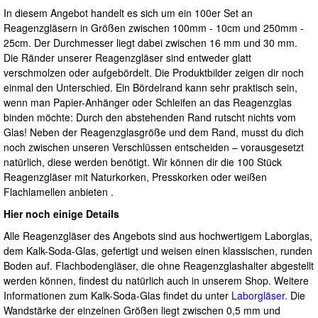
In diesem Angebot handelt es sich um ein 100er Set an
Reagenzgläsern in Größen zwischen 100mm - 10cm und 250mm -
25cm. Der Durchmesser liegt dabei zwischen 16 mm und 30 mm.
Die Ränder unserer Reagenzgläser sind entweder glatt
verschmolzen oder aufgebördelt. Die Produktbilder zeigen dir noch
einmal den Unterschied. Ein Bördelrand kann sehr praktisch sein,
wenn man Papier-Anhänger oder Schleifen an das Reagenzglas
binden möchte: Durch den abstehenden Rand rutscht nichts vom
Glas! Neben der Reagenzglasgröße und dem Rand, musst du dich
noch zwischen unseren Verschlüssen entscheiden – vorausgesetzt
natürlich, diese werden benötigt. Wir können dir die 100 Stück
Reagenzgläser mit Naturkorken, Presskorken oder weißen
Flachlamellen anbieten .
Hier noch einige Details
Alle Reagenzgläser des Angebots sind aus hochwertigem Laborglas,
dem Kalk-Soda-Glas, gefertigt und weisen einen klassischen, runden
Boden auf. Flachbodengläser, die ohne Reagenzglashalter abgestellt
werden können, findest du natürlich auch in unserem Shop. Weitere
Informationen zum Kalk-Soda-Glas findet du unter
Laborgläser
. Die
Wandstärke der einzelnen Größen liegt zwischen 0,5 mm und