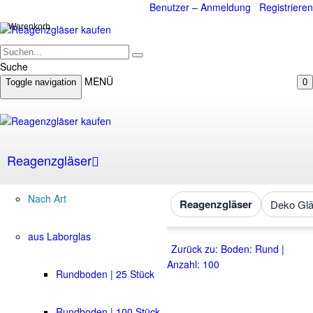
Benutzer – Anmeldung
Registrieren
Warenkorb
Suche
MENÜ
Toggle navigation
0
Reagenzgläser
Nach Art
Reagenzgläser
Deko Glä
aus Laborglas
Zurück zu: Boden: Rund |
Anzahl: 100
Rundboden | 25 Stück
Rundboden | 100 Stück