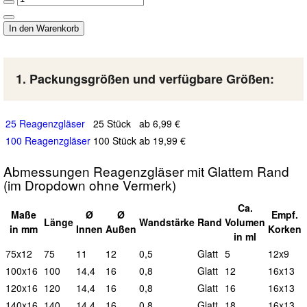
1. Packungsgrößen und verfügbare Größen:
25 Reagenzgläser
25 Stück
ab 6,99 €
100 Reagenzgläser
100 Stück
ab 19,99 €
Abmessungen Reagenzgläser mit Glattem Rand
(im Dropdown ohne Vermerk)
Ca.
Maße
Ø
Ø
Empf.
L
änge
Wand
stärke
Rand
Vol
umen
in mm
I
nnen
A
ußen
Korken
in ml
75x12
75
11
12
0,5
G
latt
5
12x9
100x16
100
14,4
16
0,8
G
latt
12
16x13
120x16
120
14,4
16
0,8
G
latt
16
16x13
140x16
140
14,4
16
0,8
G
latt
18
16x13