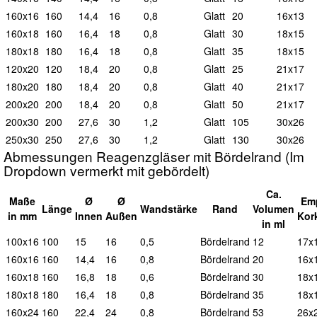
160x16
160
14,4
16
0,8
G
latt
20
16x13
160x18
160
16,4
18
0,8
G
latt
30
18x15
180x18
180
16,4
18
0,8
G
latt
35
18x15
120x20
120
18,4
20
0,8
G
latt
25
21x17
180x20
180
18,4
20
0,8
G
latt
40
21x17
200x20
200
18,4
20
0,8
G
latt
50
21x17
200x30
200
27,6
30
1,2
G
latt
105
30x26
250x30
250
27,6
30
1,2
G
latt
130
30x26
Abmessungen Reagenzgläser mit Bördelrand (Im
Dropdown vermerkt mit gebördelt)
Ca.
Maße
Ø
Ø
Em
L
änge
Wand
stärke
Rand
Vol
umen
in mm
I
nnen
A
ußen
Kor
in ml
100x16
100
15
16
0,5
B
ördelrand
12
17x
160x16
160
14,4
16
0,8
B
ördelrand
20
16x
160x18
160
16,8
18
0,6
B
ördelrand
30
18x
180x18
180
16,4
18
0,8
B
ördelrand
35
18x
160x24
160
22,4
24
0,8
B
ördelrand
53
26x