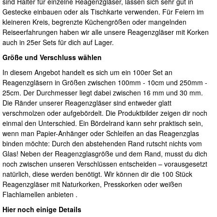
sind Halter für einzelne Reagenzgläser, lassen sich sehr gut in
Gestecke einbauen oder als Tischkarte verwenden. Für Feiern im
kleineren Kreis, begrenzte Küchengrößen oder mangelnden
Reiseerfahrungen haben wir alle unsere Reagenzgläser mit Korken
auch in 25er Sets für dich auf Lager.
Größe und Verschluss wählen
In diesem Angebot handelt es sich um ein 100er Set an
Reagenzgläsern in Größen zwischen 100mm - 10cm und 250mm -
25cm. Der Durchmesser liegt dabei zwischen 16 mm und 30 mm.
Die Ränder unserer Reagenzgläser sind entweder glatt
verschmolzen oder aufgebördelt. Die Produktbilder zeigen dir noch
einmal den Unterschied. Ein Bördelrand kann sehr praktisch sein,
wenn man Papier-Anhänger oder Schleifen an das Reagenzglas
binden möchte: Durch den abstehenden Rand rutscht nichts vom
Glas! Neben der Reagenzglasgröße und dem Rand, musst du dich
noch zwischen unseren Verschlüssen entscheiden – vorausgesetzt
natürlich, diese werden benötigt. Wir können dir die 100 Stück
Reagenzgläser mit Naturkorken, Presskorken oder weißen
Flachlamellen anbieten .
Hier noch einige Details