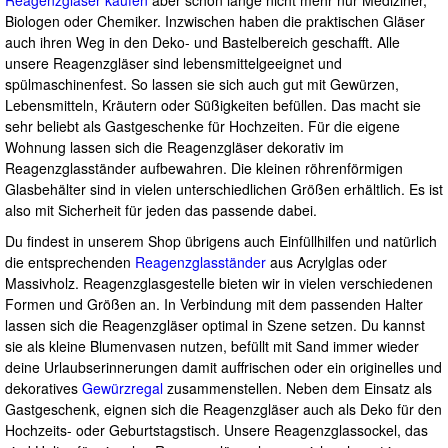
Biologen oder Chemiker. Inzwischen haben die praktischen Gläser
auch ihren Weg in den Deko- und Bastelbereich geschafft. Alle
unsere Reagenzgläser sind lebensmittelgeeignet und
spülmaschinenfest. So lassen sie sich auch gut mit Gewürzen,
Lebensmitteln, Kräutern oder Süßigkeiten befüllen. Das macht sie
sehr beliebt als Gastgeschenke für Hochzeiten. Für die eigene
Wohnung lassen sich die Reagenzgläser dekorativ im
Reagenzglasständer aufbewahren. Die kleinen röhrenförmigen
Glasbehälter sind in vielen unterschiedlichen Größen erhältlich. Es ist
also mit Sicherheit für jeden das passende dabei.
Du findest in unserem Shop übrigens auch Einfüllhilfen und natürlich
die entsprechenden
Reagenzglasständer
aus Acrylglas oder
Massivholz. Reagenzglasgestelle bieten wir in vielen verschiedenen
Formen und Größen an. In Verbindung mit dem passenden Halter
lassen sich die Reagenzgläser optimal in Szene setzen. Du kannst
sie als kleine Blumenvasen nutzen, befüllt mit Sand immer wieder
deine Urlaubserinnerungen damit auffrischen oder ein originelles und
dekoratives
Gewürzregal
zusammenstellen. Neben dem Einsatz als
Gastgeschenk, eignen sich die Reagenzgläser auch als Deko für den
Hochzeits- oder Geburtstagstisch. Unsere Reagenzglassockel, das