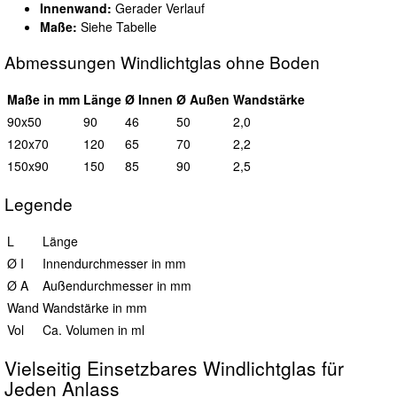
Innenwand:
Gerader Verlauf
Maße:
Siehe Tabelle
Abmessungen Windlichtglas ohne Boden
Maße in mm
L
änge
Ø I
nnen
Ø A
ußen
Wand
stärke
90x50
90
46
50
2,0
120x70
120
65
70
2,2
150x90
150
85
90
2,5
Legende
L
Länge
Ø I
Innendurchmesser in mm
Ø A
Außendurchmesser in mm
Wand
Wandstärke in mm
Vol
Ca. Volumen in ml
Vielseitig Einsetzbares Windlichtglas für
Jeden Anlass