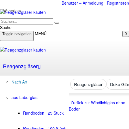
Benutzer – Anmeldung
Registrieren
Warenkorb
Suche
MENÜ
Toggle navigation
0
Reagenzgläser
Nach Art
Reagenzgläser
Deko Glä
aus Laborglas
Zurück zu: Windlichtglas ohne
Boden
Rundboden | 25 Stück
Rundboden | 100 Stück