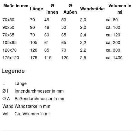
Maße in mm
Ø
Ø
Vol
umen in
L
änge
Wand
stärke
I
nnen
A
ußen
ml
70x50
70
46
50
2,0
ca. 80
90x50
90
46
50
2,0
ca. 100
70x65
70
60
65
2,4
ca. 120
105x65
105
61
65
2,2
ca. 200
120x70
120
65
70
2,2
ca. 300
175x120
175
115
120
2,5
ca. 1400
Legende
L
Länge
Ø I
Innendurchmesser in mm
Ø A
Außendurchmesser in mm
Wand
Wandstärke in mm
Vol
Ca. Volumen in ml