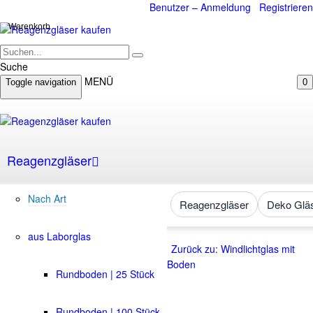
Benutzer – Anmeldung
Registrieren
Warenkorb
Suche
MENÜ
Toggle navigation
0
Reagenzgläser
Nach Art
Reagenzgläser
Deko Glä
aus Laborglas
Zurück zu: Windlichtglas mit
Boden
Rundboden | 25 Stück
Rundboden | 100 Stück