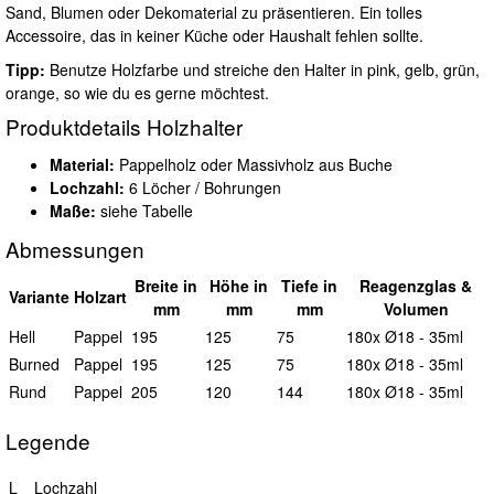
Sand, Blumen oder Dekomaterial zu präsentieren. Ein tolles
Accessoire, das in keiner Küche oder Haushalt fehlen sollte.
Tipp:
Benutze Holzfarbe und streiche den Halter in pink, gelb, grün,
orange, so wie du es gerne möchtest.
Produktdetails Holzhalter
Material:
Pappelholz oder Massivholz aus Buche
Lochzahl:
6 Löcher / Bohrungen
Maße:
siehe Tabelle
Abmessungen
B
reite in
H
öhe in
T
iefe in
Reagenzglas &
Variante
Holzart
mm
mm
mm
Volumen
Hell
Pappel
195
125
75
180x Ø18 - 35ml
Burned
Pappel
195
125
75
180x Ø18 - 35ml
Rund
Pappel
205
120
144
180x Ø18 - 35ml
Legende
L
Lochzahl