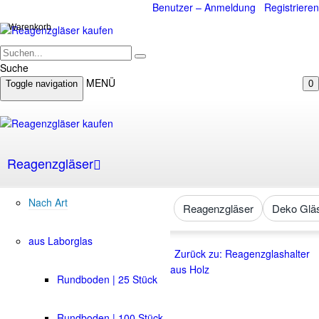
Benutzer – Anmeldung
Registrieren
Warenkorb
Suche
MENÜ
Toggle navigation
0
Reagenzgläser
Nach Art
Reagenzgläser
Deko Glä
aus Laborglas
Zurück zu: Reagenzglashalter
aus Holz
Rundboden | 25 Stück
Rundboden | 100 Stück