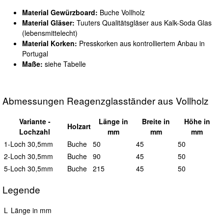
Material Gewürzboard:
Buche Vollholz
Material Gläser:
Tuuters Qualitätsgläser aus Kalk-Soda Glas
(lebensmittelecht)
Material Korken:
Presskorken aus kontrolliertem Anbau in
Portugal
Maße:
siehe Tabelle
Abmessungen Reagenzglasständer aus Vollholz
Variante
-
L
änge in
B
reite in
H
öhe in
Holzart
Lochzahl
mm
mm
mm
1-Loch 30,5mm
Buche
50
45
50
2-Loch 30,5mm
Buche
90
45
50
5-Loch 30,5mm
Buche
215
45
50
Legende
L
Länge in mm