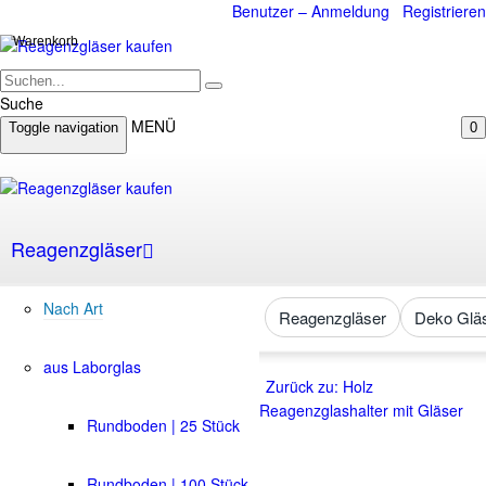
Benutzer – Anmeldung
Registrieren
Warenkorb
Suche
MENÜ
Toggle navigation
0
Reagenzgläser
Nach Art
Reagenzgläser
Deko Glä
aus Laborglas
Zurück zu: Holz
Reagenzglashalter mit Gläser
Rundboden | 25 Stück
Rundboden | 100 Stück