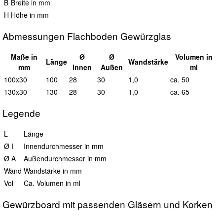
B
Breite in mm
H
Höhe in mm
Abmessungen Flachboden Gewürzglas
Maße in
Ø
Ø
Vol
umen in
L
änge
Wand
stärke
mm
I
nnen
A
ußen
ml
100x30
100
28
30
1,0
ca. 50
130x30
130
28
30
1,0
ca. 65
Legende
L
Länge
Ø I
Innendurchmesser in mm
Ø A
Außendurchmesser in mm
Wand
Wandstärke in mm
Vol
Ca. Volumen in ml
Gewürzboard mit passenden Gläsern und Korken