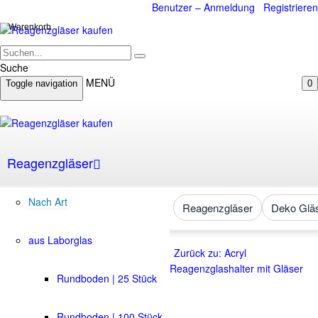
Benutzer – Anmeldung
Registrieren
Warenkorb
Suche
MENÜ
Toggle navigation
0
Reagenzgläser
Nach Art
Reagenzgläser
Deko Glä
aus Laborglas
Zurück zu: Acryl
Reagenzglashalter mit Gläser
Rundboden | 25 Stück
Rundboden | 100 Stück