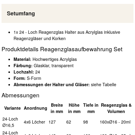
Setumfang
1x 24 - Loch Reagenzglas Halter aus Acrylglas inklusive
Reagenzgläser und Korken
Produktdetails Reagenzglasaufbewahrung Set
Material:
Hochwertiges Acrylglas
Färbung:
Glasklar, transparent
Lochzahl:
24
Form:
S-Form
Abmessungen der Halter und Gläser:
siehe Tabelle
Abmessungen
B
reite
H
öhe
T
iefe in
Reagenzglas &
Variante
Anordnung
in mm
in mm
mm
Volumen
24-Loch
4x6
Löcher
127
62
98
160xØ16 - 20ml
Ø16,5
24-Loch