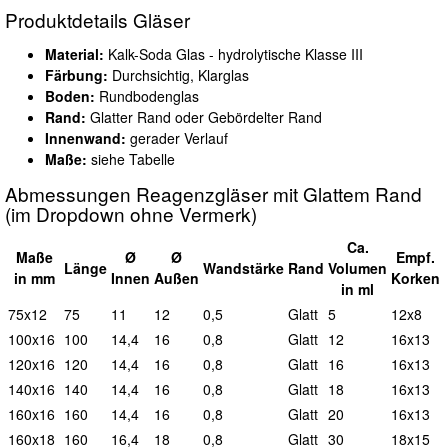
Produktdetails Gläser
Material:
Kalk-Soda Glas - hydrolytische Klasse III
Färbung:
Durchsichtig, Klarglas
Boden:
Rundbodenglas
Rand:
Glatter Rand oder Gebördelter Rand
Innenwand:
gerader Verlauf
Maße:
siehe Tabelle
Abmessungen Reagenzgläser mit Glattem Rand
(im Dropdown ohne Vermerk)
Ca.
Maße
Ø
Ø
Empf.
L
änge
Wand
stärke
Rand
Vol
umen
in mm
I
nnen
A
ußen
Korken
in ml
75x12
75
11
12
0,5
G
latt
5
12x8
100x16
100
14,4
16
0,8
G
latt
12
16x13
120x16
120
14,4
16
0,8
G
latt
16
16x13
140x16
140
14,4
16
0,8
G
latt
18
16x13
160x16
160
14,4
16
0,8
G
latt
20
16x13
160x18
160
16,4
18
0,8
G
latt
30
18x15