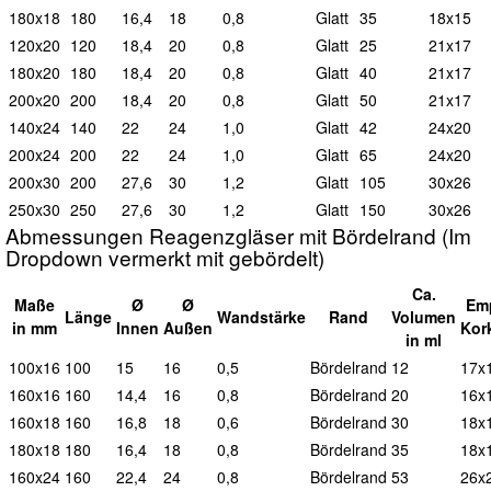
180x18
180
16,4
18
0,8
G
latt
35
18x15
120x20
120
18,4
20
0,8
G
latt
25
21x17
180x20
180
18,4
20
0,8
G
latt
40
21x17
200x20
200
18,4
20
0,8
G
latt
50
21x17
140x24
140
22
24
1,0
G
latt
42
24x20
200x24
200
22
24
1,0
G
latt
65
24x20
200x30
200
27,6
30
1,2
G
latt
105
30x26
250x30
250
27,6
30
1,2
G
latt
150
30x26
Abmessungen Reagenzgläser mit Bördelrand (Im
Dropdown vermerkt mit gebördelt)
Ca.
Maße
Ø
Ø
Em
L
änge
W
andstärke
Rand
Vol
umen
in mm
I
nnen
A
ußen
Kor
in ml
100x16
100
15
16
0,5
B
ördelrand
12
17x
160x16
160
14,4
16
0,8
B
ördelrand
20
16x
160x18
160
16,8
18
0,6
B
ördelrand
30
18x
180x18
180
16,4
18
0,8
B
ördelrand
35
18x
160x24
160
22,4
24
0,8
B
ördelrand
53
26x