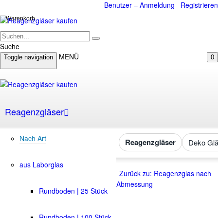
Benutzer – Anmeldung
Registrieren
Warenkorb
Suche
MENÜ
Toggle navigation
0
Reagenzgläser
Nach Art
Reagenzgläser
Deko Glä
aus Laborglas
Zurück zu: Reagenzglas nach
Abmessung
Rundboden | 25 Stück
Rundboden | 100 Stück