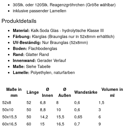
30Stk. oder 120Stk. Reagenzgröhrchen (Größe wählbar)
inklusive passender Lamellen
Produktdetails
Material:
Kalk-Soda Glas - hydrolytische Klasse III
Färbung:
Klarglas (Braunglas nur in 52x8mm erhältlich)
UV-Beständig:
Nur Braunglas (52x8mm)
Boden:
Flachbodenglas
Rand:
Glatter Rand
Innenwand:
Gerader Verlauf
Maße:
Siehe Tabelle
Lamelle:
Polyethylen, naturfarben
Maße in
Ø
Ø
Vol
umen in
L
änge
W
andstärke
mm
I
nnen
A
ußen
ml
52x8
52
6,8
8
0,6
1,5
50x10
50
8,8
10
0,6
3
50x15,5
50
14,2
15,5
0,65
6
60x16,5
60
15
16,5
0,7
9