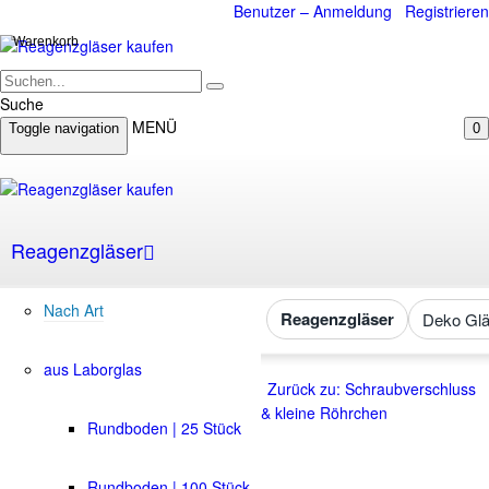
Benutzer – Anmeldung
Registrieren
Warenkorb
Suche
MENÜ
Toggle navigation
0
Reagenzgläser
Nach Art
Reagenzgläser
Deko Glä
aus Laborglas
Zurück zu: Schraubverschluss
& kleine Röhrchen
Rundboden | 25 Stück
Rundboden | 100 Stück