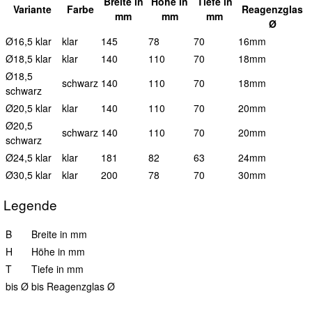
B
reite in
H
öhe in
T
iefe in
Variante
Farbe
Reagenzglas
mm
mm
mm
Ø
Ø16,5 klar
klar
145
78
70
16mm
Ø18,5 klar
klar
140
110
70
18mm
Ø18,5
schwarz
140
110
70
18mm
schwarz
Ø20,5 klar
klar
140
110
70
20mm
Ø20,5
schwarz
140
110
70
20mm
schwarz
Ø24,5 klar
klar
181
82
63
24mm
Ø30,5 klar
klar
200
78
70
30mm
Legende
B
Breite in mm
H
Höhe in mm
T
Tiefe in mm
bis Ø
bis Reagenzglas Ø