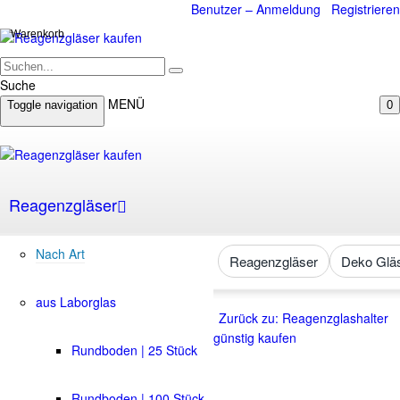
Benutzer – Anmeldung
Registrieren
Warenkorb
Suche
MENÜ
Toggle navigation
0
Reagenzgläser
Nach Art
Reagenzgläser
Deko Glä
aus Laborglas
Zurück zu: Reagenzglashalter
günstig kaufen
Rundboden | 25 Stück
Rundboden | 100 Stück