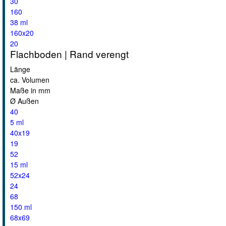
30
160
38 ml
160x20
20
Flachboden | Rand verengt
Länge
ca. Volumen
Maße in mm
Ø Außen
40
5 ml
40x19
19
52
15 ml
52x24
24
68
150 ml
68x69