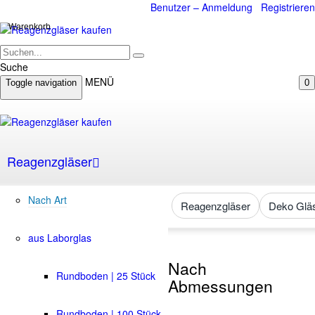
Benutzer – Anmeldung
Registrieren
Warenkorb
Suche
MENÜ
Toggle navigation
0
Reagenzgläser
Nach Art
Reagenzgläser
Deko Glä
aus Laborglas
Nach
Rundboden | 25 Stück
Abmessungen
Rundboden | 100 Stück