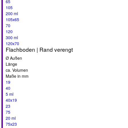
65
105
200 ml
105x65
70
120
300 ml
120x70
Flachboden | Rand verengt
Ø Außen
Länge
ca. Volumen
Maße in mm
19
40
5 ml
40x19
23
75
20 ml
75x23