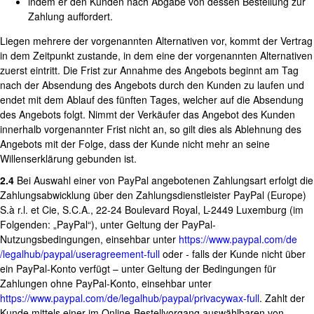
indem er den Kunden nach Abgabe von dessen Bestellung zur
Zahlung auffordert.
Liegen mehrere der vorgenannten Alternativen vor, kommt der Vertrag
in dem Zeitpunkt zustande, in dem eine der vorgenannten Alternativen
zuerst eintritt. Die Frist zur Annahme des Angebots beginnt am Tag
nach der Absendung des Angebots durch den Kunden zu laufen und
endet mit dem Ablauf des fünften Tages, welcher auf die Absendung
des Angebots folgt. Nimmt der Verkäufer das Angebot des Kunden
innerhalb vorgenannter Frist nicht an, so gilt dies als Ablehnung des
Angebots mit der Folge, dass der Kunde nicht mehr an seine
Willenserklärung gebunden ist.
2.4
Bei Auswahl einer von PayPal angebotenen Zahlungsart erfolgt die
Zahlungsabwicklung über den Zahlungsdienstleister PayPal (Europe)
S.à r.l. et Cie, S.C.A., 22-24 Boulevard Royal, L-2449 Luxemburg (im
Folgenden: „PayPal“), unter Geltung der PayPal-
Nutzungsbedingungen, einsehbar unter
https://www.paypal.com
/de
/legalhub
/paypal
/useragreement-full
oder - falls der Kunde nicht über
ein PayPal-Konto verfügt – unter Geltung der Bedingungen für
Zahlungen ohne PayPal-Konto, einsehbar unter
https://www.paypal.com
/de
/legalhub
/paypal
/privacywax-full
. Zahlt der
Kunde mittels einer im Online-Bestellvorgang auswählbaren von