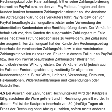
Rechnungskauf oder Ratenzahlung), tritt er seine Zahlungsforderung
insoweit an PayPal bzw. an den von PayPal beauftragten und dem
Kunden konkret benannten Zahlungsdienstleister ab. Vor Annahme
der Abtretungserklärung des Verkäufers führt PayPal bzw. der von
PayPal beauftragte Zahlungsdienstleister unter Verwendung der
übermittelten Kundendaten eine Bonitätsprüfung durch. Der Verkäufer
behält sich vor, dem Kunden die ausgewählte Zahlungsart im Falle
eines negativen Prüfungsergebnisses zu verweigern. Bei Zulassung
der ausgewählten Zahlungsart hat der Kunde den Rechnungsbetrag
innerhalb der vereinbarten Zahlungsfrist bzw. in den vereinbarten
Zahlungsintervallen zu bezahlen. Er kann in diesem Fall nur an PayPal
bzw. den von PayPal beauftragten Zahlungsdienstleister mit
schuldbefreiender Wirkung leisten. Der Verkäufer bleibt jedoch auch
im Falle der Forderungsabtretung zuständig für allgemeine
Kundenanfragen z. B. zur Ware, Lieferzeit, Versendung, Retouren,
Reklamationen, Widerrufserklärungen und -zusendungen oder
Gutschriften.
4.5
Bei Auswahl der Zahlungsart Rechnungskauf wird der Kaufpreis
fällig, nachdem die Ware geliefert und in Rechnung gestellt wurde. In
diesem Fall ist der Kaufpreis innerhalb von 30 (dreißig) Tagen ab
Erhalt der Rechnung ohne Abzug zu zahlen, sofern nichts anderes