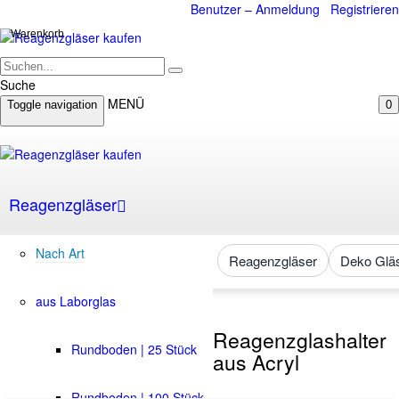
Benutzer – Anmeldung
Registrieren
Warenkorb
Suche
MENÜ
Toggle navigation
0
Reagenzgläser
Nach Art
Reagenzgläser
Deko Glä
aus Laborglas
Reagenzglashalter
Rundboden | 25 Stück
aus Acryl
Rundboden | 100 Stück