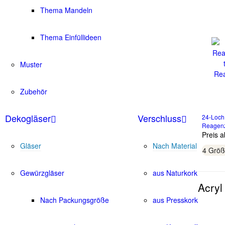
Thema Mandeln
Thema Einfüllideen
Muster
Zubehör
Dekogläser
Verschluss
24-Loch
Reagenz
Preis 
Gläser
Nach Material
4 Grö
Gewürzgläser
aus Naturkork
Acryl
Nach Packungsgröße
aus Presskork